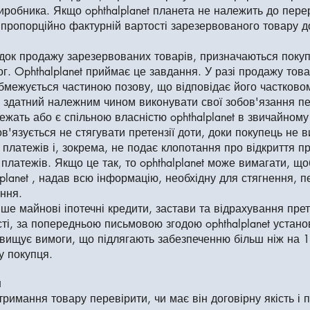
виробника. Якщо ophthalplanet планета не належить до пере
і пропорційно фактурній вартості зарезервованого товару д
ідок продажу зарезервованих товарів, призначаються поку
. Ophthalplanet приймає це завдання. У разі продажу товарі
обмежується частиною позову, що відповідає його частково
 і здатний належним чином виконувати свої зобов'язання пер
ать або є спільною власністю ophthalplanet в звичайному б
обов'язується не стягувати претензії доти, доки покупець не
 платежів і, зокрема, не подає клопотання про відкриття п
латежів. Якщо це так, то ophthalplanet може вимагати, що
alplanet , надав всю інформацію, необхідну для стягнення, 
ння.
е майнові іпотечні кредити, застави та відрахування прет
ті, за попередньою письмовою згодою ophthalplanet устано
вищує вимоги, що підлягають забезпеченню більш ніж на 10%
у покупця.
и
римання товару перевірити, чи має він договірну якість і