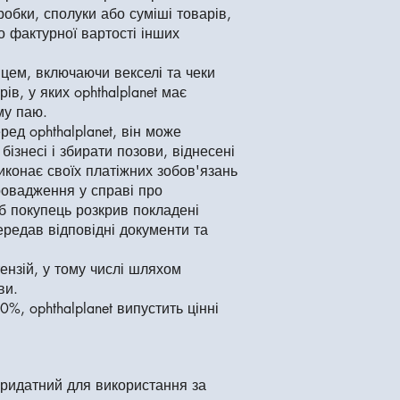
робки, сполуки або суміші товарів,
о фактурної вартості інших
пцем, включаючи векселі та чеки
в, у яких ophthalplanet має
му паю.
ед ophthalplanet, він може
ізнесі і збирати позови, віднесені
 виконає своїх платіжних зобов'язань
ровадження у справі про
б покупець розкрив покладені
передав відповідні документи та
ензій, у тому числі шляхом
ви.
, ophthalplanet випустить цінні
 придатний для використання за