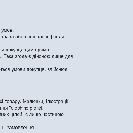
 умов.
 права або спеціальні фонди
пки покупця цим прямо
ь. Така згода є дійсною лише для
ються умови покупця, здійснює
і товару. Малюнки, ілюстрації,
я їх ophthalplanet.
амних цілей, є лише частиною
нні замовлення.