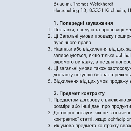
Власник Thomas Weickhardt
Henschelring 13, 85551 Kirchheim, 
1. Попередні зауваження
Поставки, послуги та пропозиції o
Ці Загальні умови продажу поширюю
публічного права.
Навпаки або відхилення від цих з
заперечуються, якщо тільки ophtha
окремого випадку, а не для попере
Ці загальні умови також застосову
доставку покупцю без застережень
Відхилення від цих умов продажу в
2. Предмет контракту
Предметом договору є виключно дос
розміри або інші дані про продукти
Договірні послуги, які не зазначен
контрактної статті, якщо ophthalpl
Як умова предмета контракту вваж