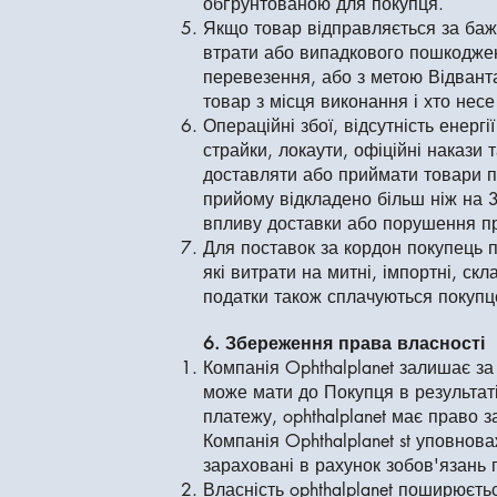
обґрунтованою для покупця.
Якщо товар відправляється за баж
втрати або випадкового пошкодженн
перевезення, або з метою Відванта
товар з місця виконання і хто несе
Операційні збої, відсутність енерг
страйки, локаути, офіційні накази
доставляти або приймати товари пр
прийому відкладено більш ніж на 3 
впливу доставки або порушення п
Для поставок за кордон покупець п
які витрати на митні, імпортні, скл
податки також сплачуються покупц
6. Збереження права власності
Компанія Ophthalplanet залишає за 
може мати до Покупця в результат
платежу, ophthalplanet має право 
Компанія Ophthalplanet st уповнов
зараховані в рахунок зобов'язань 
Власність ophthalplanet поширюєть