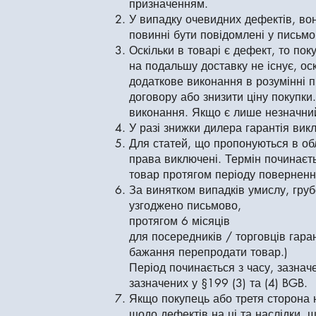
призначенням.
У випадку очевидних дефектів, вон
повинні бути повідомлені у письм
Оскільки в товарі є дефект, то п
на подальшу доставку не існує, оск
додаткове виконання в розумінні п
договору або знизити ціну покупки
виконання. Якщо є лише незначний
У разі знижки дилера гарантія вик
Для статей, що пропонуються в обл
права виключені. Термін починаєть
товар протягом періоду поверненн
За винятком випадків умислу, груб
узгод
протя
для посередників / торговців гара
бажання 
Період починається з часу, зазнач
зазначених у §199 (3) та (4) BGB.
Якщо покупець або третя сторона 
щодо дефектів на ці та наслідки, 