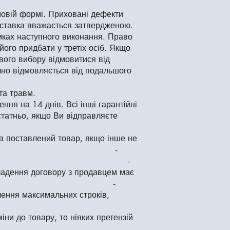
ьмовій формі. Приховані дефекти
доставка вважається затвердженою.
мках наступного виконання. Право
 його придбати у третіх осіб. Якщо
свого вибору відмовитися від
очно відмовляється від подальшого
та травм.
ння на 14 днів. Всі інші гарантійні
статньо, якщо Ви відправляєте
 на поставлений товар, якщо інше не
ово, -
яців -
укладення договору з продавцем має
вар.) -
чення максимальних строків,
ни до товару, то ніяких претензій