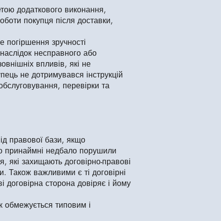
метою додаткового виконання,
роботи покупця після доставки,
не погіршення зручності
внаслідок несправного або
внішніх впливів, які не
упець не дотримувався інструкцій
 обслуговування, перевірки та
ід правової бази, якщо
або принаймні недбало порушили
я, які захищають договірно-правові
ти. Також важливими є ті договірні
і договірна сторона довіряє і йому
ок обмежується типовим і