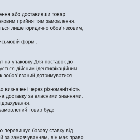
лення або доставивши товар
'язковим прийняттям замовлення.
жається лише юридично обов'язковим,
письмовій формі.
ат на упаковку.Для поставок до
ується дійсним ідентифікаційним
ик зобов'язаний дотримуватися
 визначені через різноманітність
 на доставку за власними знаннями.
відрахування.
 замовлений товар буде
що перевищує базову ставку від
ий за замовчуванням, він має право