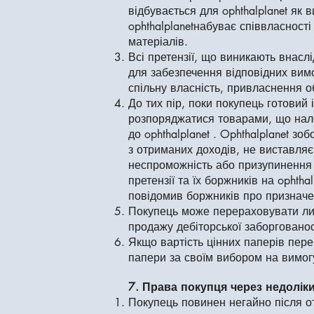
відбувається для ophthalplanet як 
ophthalplanetнабуває співвласност
матеріалів.
Всі претензії, що виникають внасл
для забезпечення відповідних вимог
спільну власність, привласнення 
До тих пір, поки покупець готовий
розпоряджатися товарами, що належ
до ophthalplanet . Ophthalplanet з
з отриманих доходів, не виставляє
неспроможність або призупинення п
претензії та їх боржників на ophth
повідомив боржників про призначе
Покупець може перераховувати лиш
продажу дебіторської заборгованос
Якщо вартість цінних паперів пере
папери за своїм вибором на вимог
7. Права покупця через недолік
Покупець повинен негайно після от