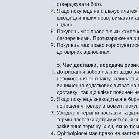
стверджувати його.
Якщо покупець не сплачує платежі 
шкоди для інших прав, вимагати ава
надані.
Покупець має право тільки компенс
безперечними. Протизараження з то
Покупець має право користуватися 
договірних відносинах.
5. Час доставки, передача ризик
Дотримання зобов'язання щодо ви
невиконання контракту залишається
виникнення додаткових витрат на
доставку - так що клієнт повинен не
Якщо покупець знаходиться в борж
погіршення товару в момент покуп
Узгоджені терміни поставки та да
термін поставки дотримується, якщ
закінчення терміну їх дії, якщо ті
Ophthalplanet має право на частков