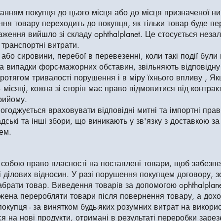
анням покупця до цього місця або до місця призначеної ни
я товару переходить до покупця, як тільки товар буде пе
ження вийшло зі складу ophthalplanet. Це стосується незал
 транспортні витрати.
ії або сировини, перебої в перевезенні, коли такі події бу
 та випадки форс-мажорних обставин, звільняють відповідну
отягом тривалості порушення і в міру їхнього впливу , Як
місяці, кожна зі сторін має право відмовитися від контрак
рийому.
огоджується враховувати відповідні митні та імпортні прави
адські та інші збори, що виникають у зв'язку з доставкою за
ем.
собою право власності на поставлені товари, щоб забезпечи
і ділових відносин. У разі порушення покупцем договору, 
забрати товар. Виведення товарів за допомогою ophthalplane
ажена переробляти товари після повернення товару, а доход
покупця - за винятком будь-яких розумних витрат на викори
ся на нові продукти, отримані в результаті переробки заре