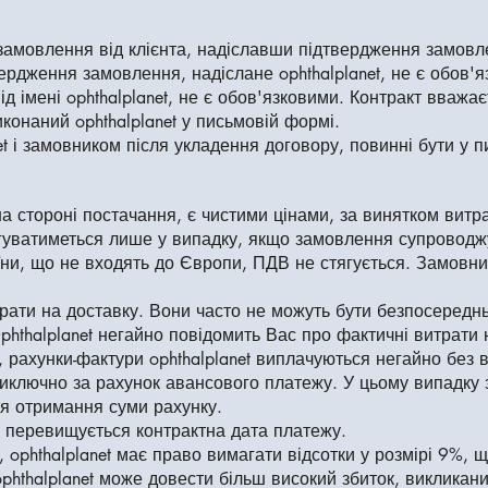
 замовлення від клієнта, надіславши підтвердження замов
ердження замовлення, надіслане ophthalplanet, не є обов
від імені ophthalplanet, не є обов'язковими. Контракт вва
конаний ophthalplanet у письмовій формі.
net і замовником після укладення договору, повинні бути у 
 на стороні постачання, є чистими цінами, за винятком витр
гуватиметься лише у випадку, якщо замовлення супроводж
ни, що не входять до Європи, ПДВ не стягується. Замовн
ати на доставку. Вони часто не можуть бути безпосередньо
hthalplanet негайно повідомить Вас про фактичні витрати
рахунки-фактури ophthalplanet виплачуються негайно без 
виключно за рахунок авансового платежу. У цьому випадку
ля отримання суми рахунку.
и перевищується контрактна дата платежу.
 ophthalplanet має право вимагати відсотки у розмірі 9%, 
phthalplanet може довести більш високий збиток, викликан