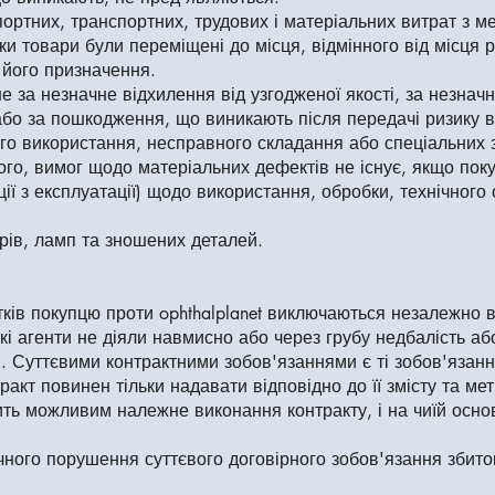
спортних, транспортних, трудових і матеріальних витрат з 
ки товари були переміщені до місця, відмінного від місця 
 його призначення.
е за незначне відхилення від узгодженої якості, за незнач
або за пошкодження, що виникають після передачі ризику 
о використання, несправного складання або спеціальних зо
ого, вимог щодо матеріальних дефектів не існує, якщо пок
ії з експлуатації) щодо використання, обробки, технічного
рів, ламп та зношених деталей.
ків покупцю проти ophthalplanet виключаються незалежно в
ькі агенти не діяли навмисно або через грубу недбалість 
я. Суттєвими контрактними зобов'язаннями є ті зобов'язанн
тракт повинен тільки надавати відповідно до її змісту та ме
ть можливим належне виконання контракту, і на чиїй основ
ачного порушення суттєвого договірного зобов'язання збит