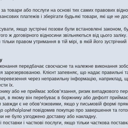
за товари або послуги на основі тих самих правових віднос
нсових платежів і зберігати будь-які товари, які ще не дос
увати, якщо зустрічні позови були встановлені законом, бу
го ж договірного відносини звільняються від цього заліку.
тільки правом утримання в тій мірі, в якій його зустрічний
у
конання передбачає своєчасне та належне виконання зобо
 зарезервованою. Клієнт запевняє, що надає правильні та 
 перевезення через неправильну інформацію, наприклад, 
сти їх.
нику або не приймає зобов'язання, ризик випадкового пе
ця, в якому він перебуває в боржнику або дефолт приймає
ти завжди є не обов'язковими, якщо у письмовій формі пря
о ophthalplanet повідомив покупцю про завершення та гото
льки не було узгоджено доставку або накладну.
і поставки і часткові послуги, якщо тільки часткова поставк