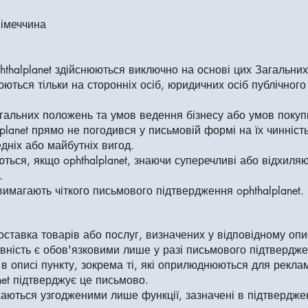
Німеччина
phthalplanet здійснюються виключно на основі цих Загальних
ться тільки на сторонніх осіб, юридичних осіб публічного
агальних положень та умов ведення бізнесу або умов поку
lplanet прямо не погодився у письмовій формі на їх чинніст
дніх або майбутніх вигод.
ються, якщо ophthalplanet, знаючи суперечливі або відхиля
.
имагають чіткого письмового підтвердження ophthalplanet.
тавка товарів або послуг, визначених у відповідному опис
вність є обов'язковими лише у разі письмового підтвердженн
і в описі пункту, зокрема ті, які оприлюднюються для рекл
anet підтверджує це письмово.
аються узгодженими лише функції, зазначені в підтвердже