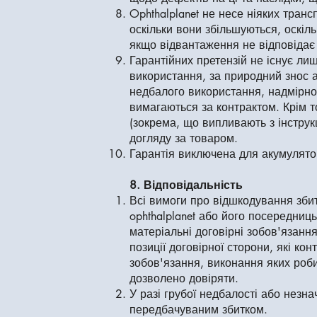
Ophthalplanet не несе ніяких тран
оскільки вони збільшуються, оскіль
якщо відвантаження не відповідає
Гарантійних претензій не існує лиш
використання, за природний знос 
недбалого використання, надмірног
вимагаються за контрактом. Крім т
(зокрема, що випливають з інструкц
догляду за товаром.
Гарантія виключена для акумулято
8. Відповідальність
Всі вимоги про відшкодування збит
ophthalplanet або його посередниц
матеріальні договірні зобов'язанн
позиції договірної сторони, які кон
зобов'язання, виконання яких роби
дозволено довіряти.
У разі грубої недбалості або незн
передбачуваним збитком.