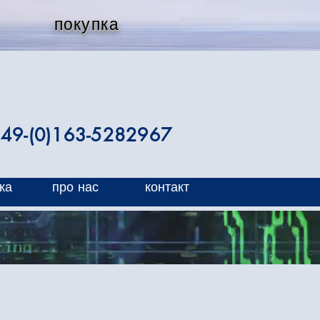
покупка
49-(0)163-5282967
ка
про нас
контакт