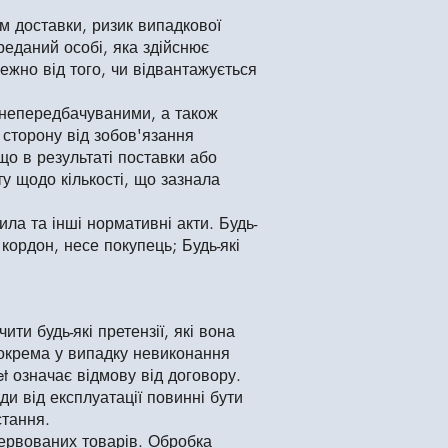
м доставки, ризик випадкової
реданий особі, яка здійснює
ежно від того, чи відвантажується
ли непередбачуваними, а також
 сторону від зобов'язання
що в результаті поставки або
ту щодо кількості, що зазнала
ла та інші нормативні акти. Будь-
 кордон, несе покупець; Будь-які
ти будь-які претензії, які вона
зокрема у випадку невиконання
t означає відмову від договору.
и від експлуатації повинні бути
стання.
зервованих товарів. Обробка