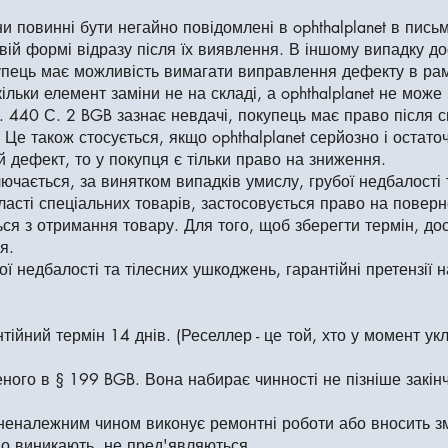
и повинні бути негайно повідомлені в ophthalplanet в пис
овій формі відразу після їх виявлення. В іншому випадку 
окупець має можливість вимагати виправлення дефекту в ра
ільки елемент заміни не на складі, а ophthalplanet не може
. 440 С. 2 BGB зазнає невдачі, покупець має право після 
. Це також стосується, якщо ophthalplanet серйозно і остат
 дефект, то у покупця є тільки право на зниження.
лючається, за винятком випадків умислу, грубої недбалості 
асті спеціальних товарів, застосовується право на поверне
ся з отримання товару. Для того, щоб зберегти термін, до
я.
ої недбалості та тілесних ушкоджень, гарантійні претензії
жено письм
гом 6 міс
нтійний термін 14 днів. (Реселлер - це той, хто у момент 
перепродати то
еного в § 199 BGB. Вона набирає чинності не пізніше закін
неналежним чином виконує ремонтні роботи або вносить змі
що виникають, не пред'являються.