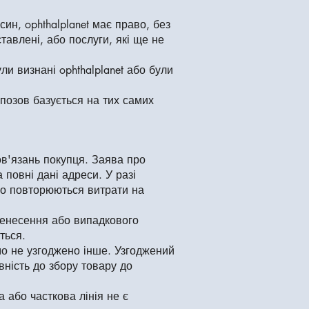
ин, ophthalplanet має право, без
тавлені, або послуги, які ще не
ли визнані ophthalplanet або були
 позов базується на тих самих
в'язань покупця. Заява про
повні дані адреси. У разі
що повторюються витрати на
ренесення або випадкового
ться.
мо не узгоджено інше. Узгоджений
вність до збору товару до
а або часткова лінія не є