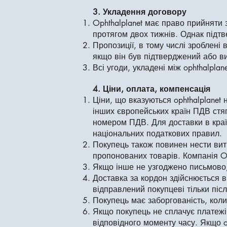
3. Укладення договору
Ophthalplanet має право прийняти
протягом двох тижнів. Однак підтв
Пропозиції, в тому числі зроблені 
якщо він був підтверджений або ви
Всі угоди, укладені між ophthalpla
4. Ціни, оплата, компенсація
Ціни, що вказуються ophthalplanet
інших європейських країн ПДВ стя
номером ПДВ. Для доставки в краї
національних податкових правил.
Покупець також повинен нести витр
пропонованих товарів. Компанія Op
Якщо інше не узгоджено письмово, 
Доставка за кордон здійснюється 
відправлений покупцеві тільки піс
Покупець має заборгованість, кол
Якщо покупець не сплачує платежі,
відповідного моменту часу. Якщо o