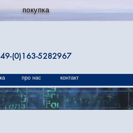
покупка
49-(0)163-5282967
ка
про нас
контакт