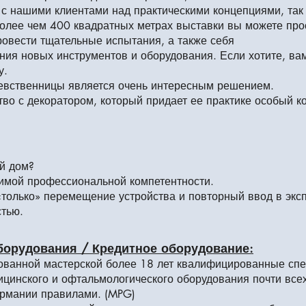
с нашими клиентами над практическими концепциями, так ч
олее чем 400 квадратных метрах выставки вы можете про
ровести тщательные испытания, а также себя
ия новых инструментов и оборудования. Если хотите, ва
у.
 девственницы является очень интересным решением.
во с декоратором, который придает ее практике особый к
й дом?
имой профессиональной компетентности.
 «только» перемещение устройства и повторный ввод в эк
тью.
борудования / Кредитное оборудование:
ванной мастерской более 18 лет квалифицированные спе
цинского и офтальмологического оборудования почти все
ермании правилами. (MPG)