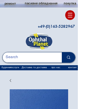
пасивне обладнання
покупка
ремонт
+49-(0)163-5282967
будинки
послуги
Доставка та доставка
про нас
контакт